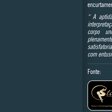
encurtamen
“ A aptidã
interpreta
corpo un
plenamen
satisfator
com entusi
Fonte: