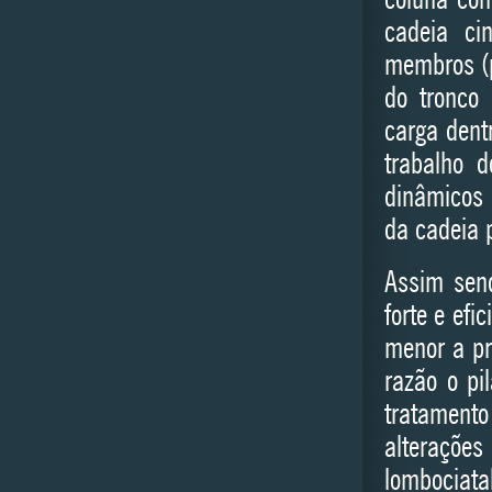
coluna con
cadeia ci
membros (p
do tronco
carga dent
trabalho 
dinâmicos
da cadeia p
Assim sen
forte e efi
menor a pr
razão o pi
tratamento
alteraçõ
lombociata