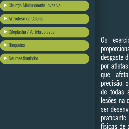
Cirurgia Minimamente Invasiva
Artrodese da Coluna
Cifoplastia / Vertebroplastia
Os exerc
Bloqueios
proporcio
desgaste d
Neuroestimulador
por atleta
que afeta
precisão, 
de todas 
lesões na 
ser desenv
praticante
físicas de