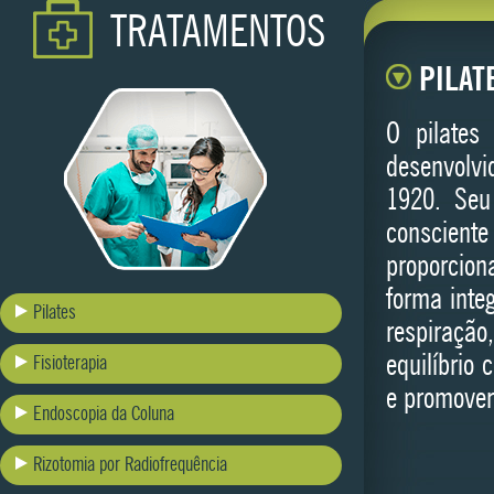
TRATAMENTOS
PILAT
O pilates
desenvolvi
1920. Seu 
consciente
proporcion
forma inte
Pilates
respiraçã
equilíbrio
Fisioterapia
e promover
Endoscopia da Coluna
Rizotomia por Radiofrequência