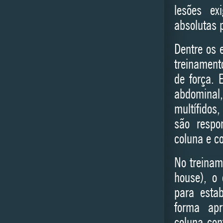
lesões ex
absolutas p
Dentre os 
treinament
de força. 
abdomina
multífidos
são respo
coluna e c
No treina
house), o 
para esta
forma apr